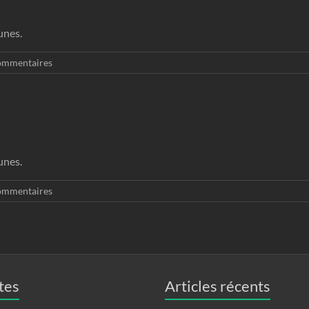
unes.
ommentaires
unes.
ommentaires
tes
Articles récents