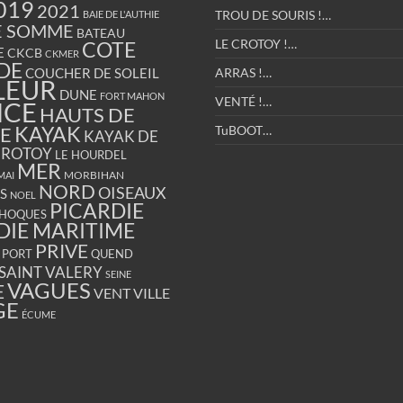
019
2021
TROU DE SOURIS !…
BAIE DE L'AUTHIE
E SOMME
BATEAU
LE CROTOY !…
COTE
E
CKCB
CKMER
DE
COUCHER DE SOLEIL
ARRAS !…
LEUR
DUNE
FORT MAHON
VENTÉ !…
NCE
HAUTS DE
KAYAK
E
TuBOOT…
KAYAK DE
CROTOY
LE HOURDEL
MER
MORBIHAN
MAI
NORD
OISEAUX
S
NOEL
PICARDIE
HOQUES
DIE MARITIME
PRIVE
PORT
QUEND
SAINT VALERY
SEINE
VAGUES
E
VENT
VILLE
GE
ÉCUME