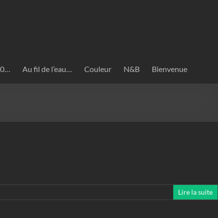
020…
Au fil de l’eau…
Couleur
N&B
Bienvenue
Lire la suite