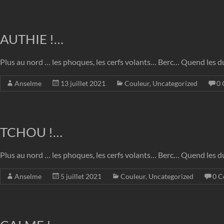
AUTHIE !…
Plus au nord … les phoques, les cerfs volants… Berc… Quend les d
Anselme
13 juillet 2021
Couleur
,
Uncategorized
0 
TCHOU !…
Plus au nord … les phoques, les cerfs volants… Berc… Quend les d
Anselme
5 juillet 2021
Couleur
,
Uncategorized
0 C