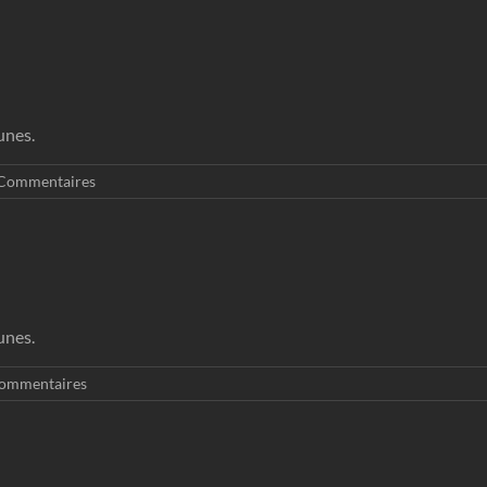
unes.
Commentaires
unes.
ommentaires