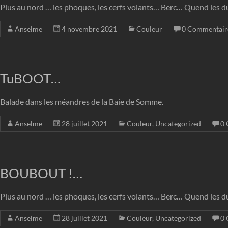
Plus au nord … les phoques, les cerfs volants… Berc… Quend les d
Anselme
4 novembre 2021
Couleur
0 Commentair
TuBOOT…
Balade dans les méandres de la Baie de Somme.
Anselme
28 juillet 2021
Couleur
,
Uncategorized
0 
BOUBOUT !…
Plus au nord … les phoques, les cerfs volants… Berc… Quend les d
Anselme
28 juillet 2021
Couleur
,
Uncategorized
0 