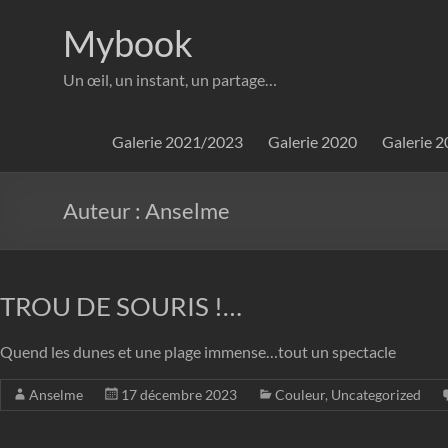
Aller
au
Mybook
contenu
Un œil, un instant, un partage…
Galerie 2021/2023
Galerie 2020
Galerie 
Auteur :
Anselme
TROU DE SOURIS !…
Quend les dunes et une plage immense…tout un spectacle
Anselme
17 décembre 2023
Couleur
,
Uncategorized