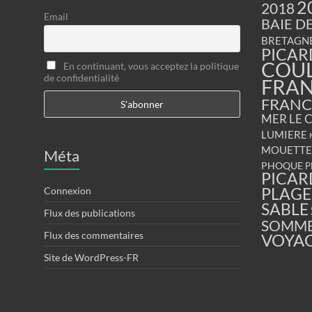
2
2018
Email
BAIE D
BRETAGN
PICAR
COU
En continuant, vous acceptez la politique
de confidentialité
FRA
FRANC
MER
LE 
LUMIERE
MOUETTE
Méta
PHOQUE
P
PICAR
PLAGE
Connexion
SABLE
Flux des publications
SOMM
Flux des commentaires
VOYA
Site de WordPress-FR