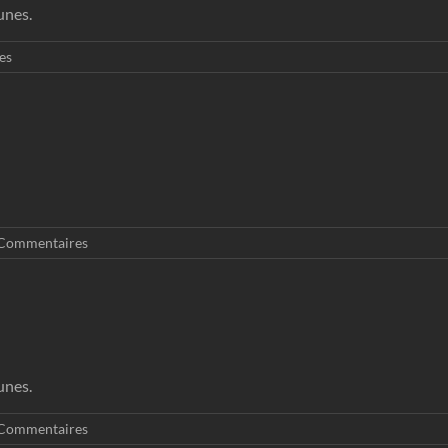
unes.
es
Commentaires
unes.
Commentaires