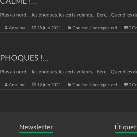
CALME !…
Plus au nord … les phoques, les cerfs volants… Berc… Quend les d
Anselme
28 juin 2021
Couleur
,
Uncategorized
0 C
PHOQUES !…
Plus au nord … les phoques, les cerfs volants… Berc… Quend les d
Anselme
12 juin 2021
Couleur
,
Uncategorized
0 C
Newsletter
Étiquet