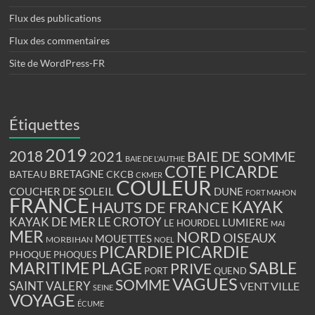
Flux des publications
Flux des commentaires
Site de WordPress-FR
Étiquettes
2019
2018
BAIE DE SOMME
2021
BAIE DE L'AUTHIE
COTE PICARDE
BRETAGNE
BATEAU
CKCB
CKMER
COULEUR
COUCHER DE SOLEIL
DUNE
FORT MAHON
FRANCE
KAYAK
HAUTS DE FRANCE
KAYAK DE MER
LE CROTOY
LUMIERE
LE HOURDEL
MAI
MER
NORD
OISEAUX
MOUETTES
MORBIHAN
NOEL
PICARDIE
PICARDIE
PHOQUE
PHOQUES
PLAGE
MARITIME
SABLE
PRIVE
PORT
QUEND
VAGUES
SOMME
SAINT VALERY
VENT
VILLE
SEINE
VOYAGE
ÉCUME