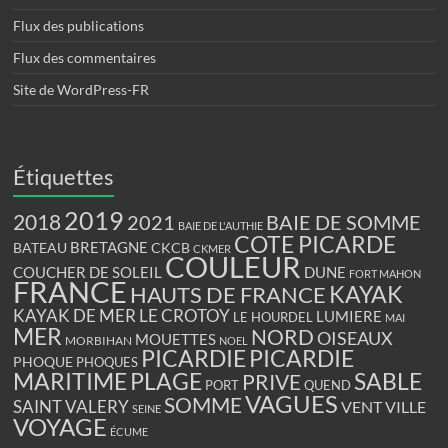
Flux des publications
Flux des commentaires
Site de WordPress-FR
Étiquettes
2019
2018
BAIE DE SOMME
2021
BAIE DE L'AUTHIE
COTE PICARDE
BRETAGNE
BATEAU
CKCB
CKMER
COULEUR
COUCHER DE SOLEIL
DUNE
FORT MAHON
FRANCE
KAYAK
HAUTS DE FRANCE
KAYAK DE MER
LE CROTOY
LUMIERE
LE HOURDEL
MAI
MER
NORD
OISEAUX
MOUETTES
MORBIHAN
NOEL
PICARDIE
PICARDIE
PHOQUE
PHOQUES
PLAGE
MARITIME
SABLE
PRIVE
PORT
QUEND
VAGUES
SOMME
SAINT VALERY
VENT
VILLE
SEINE
VOYAGE
ÉCUME