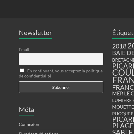
Newsletter
Étiquet
2
2018
Email
BAIE D
BRETAGN
PICAR
COU
En continuant, vous acceptez la politique
de confidentialité
FRA
FRANC
MER
LE 
LUMIERE
MOUETTE
Méta
PHOQUE
P
PICAR
PLAGE
Connexion
SABLE
Flux des publications