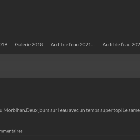
2019
Galerie 2018
Au fil de l’eau 2021…
Au fil de l’eau 2
u Morbihan.Deux jours sur l’eau avec un temps super top!Le samedi
mmentaires