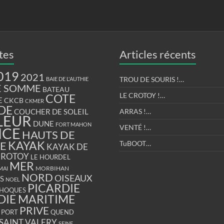
tes
Articles récents
019
2021
TROU DE SOURIS !…
BAIE DE L'AUTHIE
E SOMME
BATEAU
LE CROTOY !…
COTE
E
CKCB
CKMER
DE
COUCHER DE SOLEIL
ARRAS !…
LEUR
DUNE
FORT MAHON
VENTÉ !…
NCE
HAUTS DE
KAYAK
E
TuBOOT…
KAYAK DE
CROTOY
LE HOURDEL
MER
MORBIHAN
MAI
NORD
OISEAUX
S
NOEL
PICARDIE
HOQUES
DIE MARITIME
PRIVE
PORT
QUEND
SAINT VALERY
SEINE