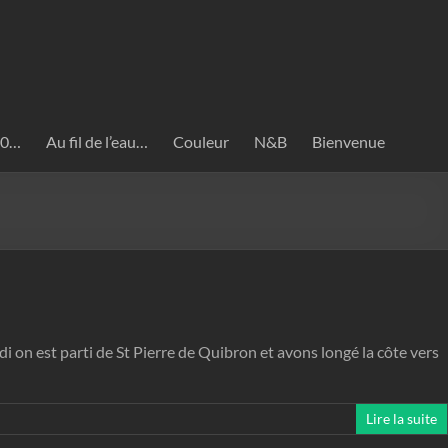
020…
Au fil de l’eau…
Couleur
N&B
Bienvenue
 on est parti de St Pierre de Quibron et avons longé la côte vers
Lire la suite