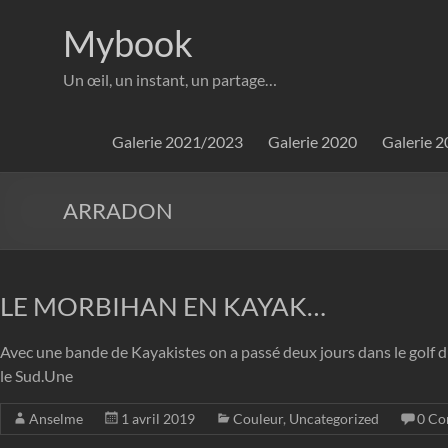
Aller
au
Mybook
contenu
Un œil, un instant, un partage…
Galerie 2021/2023
Galerie 2020
Galerie 
ARRADON
LE MORBIHAN EN KAYAK…
Avec une bande de Kayakistes on a passé deux jours dans le golf d
le Sud.Une
Anselme
1 avril 2019
Couleur
,
Uncategorized
0 Co