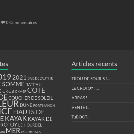
0 Commentaires
tes
Articles récents
019
2021
TROU DE SOURIS !…
BAIE DE L'AUTHIE
E SOMME
BATEAU
LE CROTOY !…
COTE
E
CKCB
CKMER
DE
COUCHER DE SOLEIL
ARRAS !…
LEUR
DUNE
FORT MAHON
VENTÉ !…
NCE
HAUTS DE
KAYAK
E
TuBOOT…
KAYAK DE
CROTOY
LE HOURDEL
MER
MORBIHAN
MAI