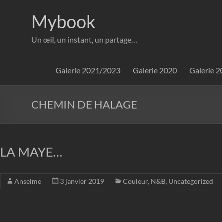
Aller
au
Mybook
contenu
Un œil, un instant, un partage…
Galerie 2021/2023
Galerie 2020
Galerie 
CHEMIN DE HALAGE
LA MAYE…
Anselme
3 janvier 2019
Couleur
,
N&B
,
Uncategorized