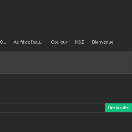
020…
Au fil de l’eau…
Couleur
N&B
Bienvenue
Lire la suite