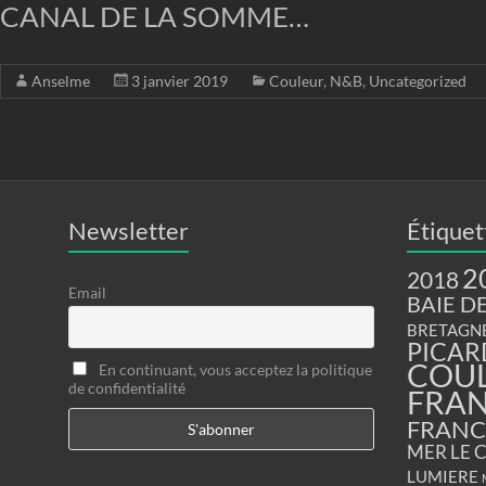
CANAL DE LA SOMME…
Anselme
3 janvier 2019
Couleur
,
N&B
,
Uncategorized
Newsletter
Étiquet
2
2018
Email
BAIE D
BRETAGN
PICAR
COU
En continuant, vous acceptez la politique
de confidentialité
FRA
FRANC
MER
LE 
LUMIERE