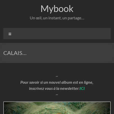
Aller
Mybook
au
contenu
Un œil, un instant, un partage…
Menu
CALAIS…
~
Pour savoir si un nouvel album est en ligne,
inscrivez vous à la newsletter:
ICI
~